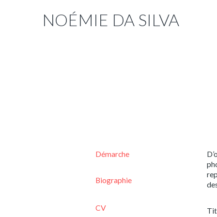
NOÉMIE DA SILVA
Démarche
D’o
pho
rep
Biographie
de
CV
Tit