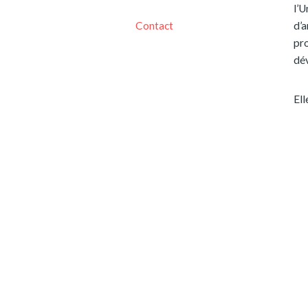
l’U
Contact
d’a
pro
dé
Ell